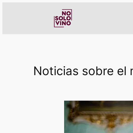
Noticias sobre el