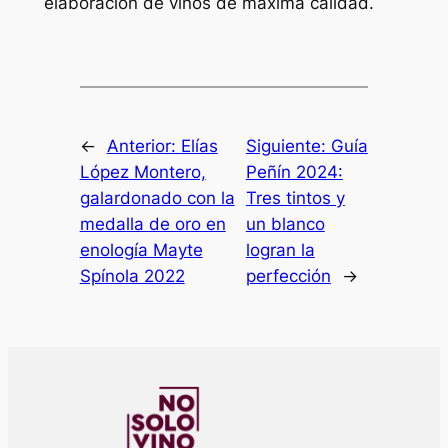
elaboración de vinos de máxima calidad.
←
Anterior:
Elías
Siguiente:
Guía
López Montero,
Peñín 2024:
galardonado con la
Tres tintos y
medalla de oro en
un blanco
enología Mayte
logran la
Spínola 2022
perfección
→