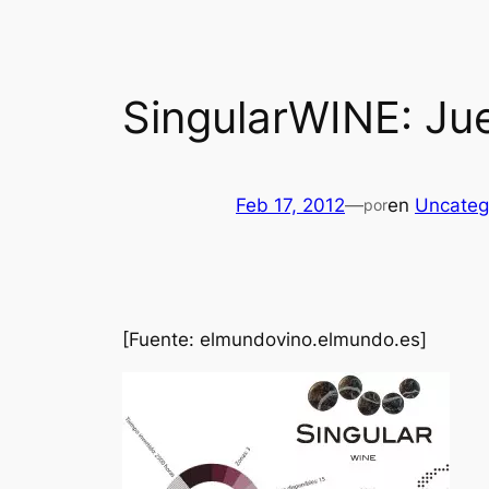
SingularWINE: Jue
Feb 17, 2012
—
en
Uncateg
por
[Fuente: elmundovino.elmundo.es]