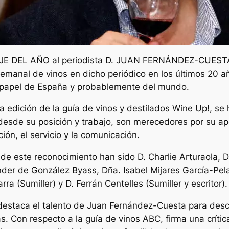
E DEL AÑO al periodista D. JUAN FERNÁNDEZ-CUESTA 
emanal de vinos en dicho periódico en los últimos 20 a
n papel de España y probablemente del mundo.
a edición de la guía de vinos y destilados Wine Up!, se
desde su posición y trabajo, son merecedores por su ap
ión, el servicio y la comunicación.
 de este reconocimiento han sido D. Charlie Arturaola, 
lender de González Byass, Dña. Isabel Mijares García-Pel
a (Sumiller) y D. Ferrán Centelles (Sumiller y escritor).
 destaca el talento de Juan Fernández-Cuesta para descr
s. Con respecto a la guía de vinos ABC, firma una crític