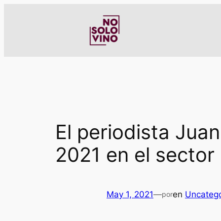
Saltar
al
contenido
El periodista Jua
2021 en el sector 
May 1, 2021
—
en
Uncatego
por