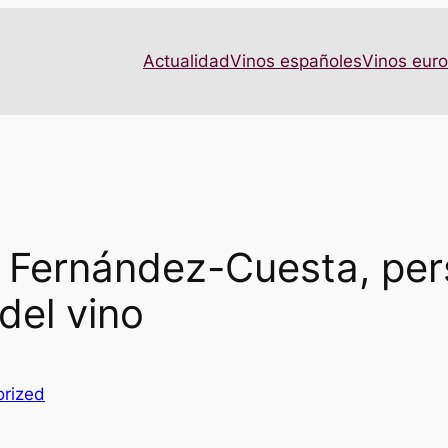
Actualidad
Vinos españoles
Vinos eur
n Fernández-Cuesta, per
del vino
rized