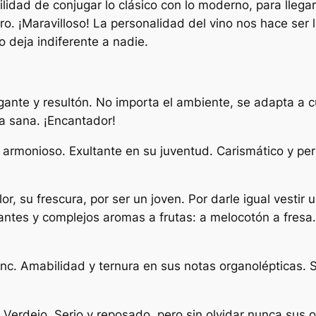
bilidad de conjugar lo clásico con lo moderno, para llega
 ¡Maravilloso! La personalidad del vino nos hace ser los
o deja indiferente a nadie.
gante y resultón. No importa el ambiente, se adapta a c
ía sana. ¡Encantador!
armonioso. Exultante en su juventud. Carismático y person
or, su frescura, por ser un joven. Por darle igual vestir 
antes y complejos aromas a frutas: a melocotón a fresa
c. Amabilidad y ternura en sus notas organolépticas. So
Verdejo. Serio y reposado, pero sin olvidar nunca sus or