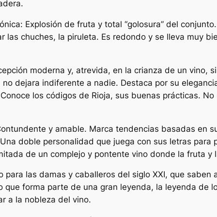
adera.
nica: Explosión de fruta y total “golosura” del conjunto
ar las chuches, la piruleta. Es redondo y se lleva muy 
epción moderna y, atrevida, en la crianza de un vino, si
 no dejara indiferente a nadie. Destaca por su eleganci
o. Conoce los códigos de Rioja, sus buenas prácticas. No
Contundente y amable. Marca tendencias basadas en su 
na doble personalidad que juega con sus letras para p
mitada de un complejo y pontente vino donde la fruta y 
o para las damas y caballeros del siglo XXI, que saben apr
o que forma parte de una gran leyenda, la leyenda de l
ar a la nobleza del vino.