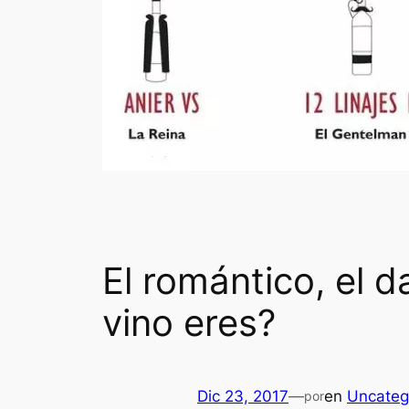
El romántico, el d
vino eres?
Dic 23, 2017
—
en
Uncateg
por