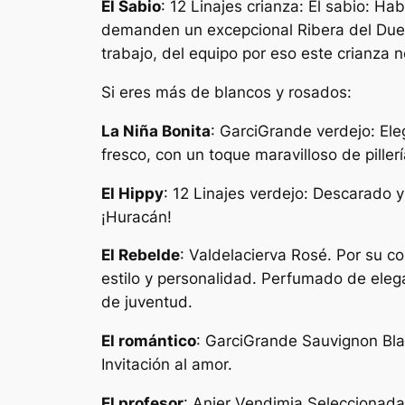
El Sabio
: 12 Linajes crianza: El sabio: Ha
demanden un excepcional Ribera del Duero.
trabajo, del equipo por eso este crianza n
Si eres más de blancos y rosados:
La Niña Bonita
: GarciGrande verdejo: Ele
fresco, con un toque maravilloso de piller
El Hippy
: 12 Linajes verdejo: Descarado y 
¡Huracán!
El Rebelde
: Valdelacierva Rosé. Por su col
estilo y personalidad. Perfumado de eleg
de juventud.
El romántico
: GarciGrande Sauvignon Blan
Invitación al amor.
El profesor
: Anier Vendimia Seleccionada 