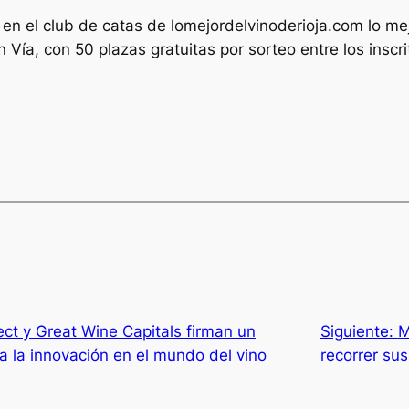
n el club de catas de lomejordelvinoderioja.com lo mej
 Vía, con 50 plazas gratuitas por sorteo entre los inscr
ect y Great Wine Capitals firman un
Siguiente:
M
a la innovación en el mundo del vino
recorrer su