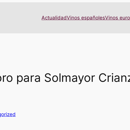
Actualidad
Vinos españoles
Vinos eur
oro para Solmayor Crian
orized