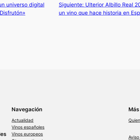
n universo digital
Siguiente:
Ulterior Albillo Real 
Disfrutón»
un vino que hace historia en Es
Navegación
Más 
Actualidad
Quie
Vinos españoles
les
Vinos europeos
Aviso