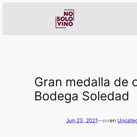
Saltar
al
contenido
Gran medalla de 
Bodega Soledad
Jun 23, 2021
—
en
Uncateg
por