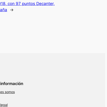
2018, con 97 puntos Decanter,
paña
→
información
nes somos
 legal