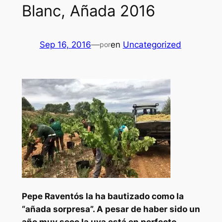
Blanc, Añada 2016
Sep 16, 2016
—
en
Uncategorized
por
Pepe Raventós la ha bautizado como la
“añada sorpresa”. A pesar de haber sido un
año muy seco la uva está en perfecto