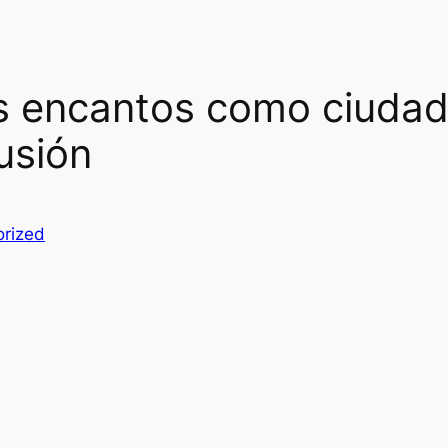
s encantos como ciudad
usión
rized