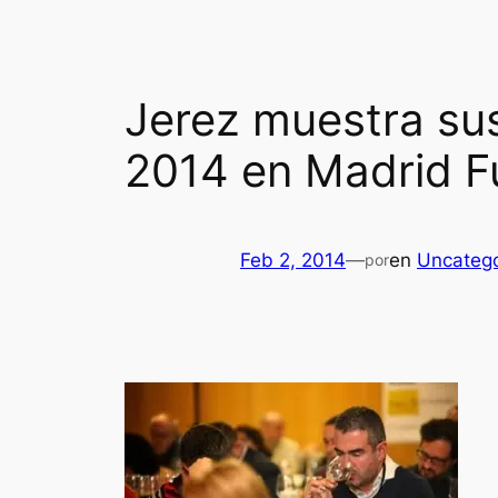
Jerez muestra su
2014 en Madrid F
Feb 2, 2014
—
en
Uncatego
por