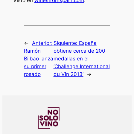
Visto en
winesfromspain.com
.
←
Anterior:
Siguiente:
España
Ramón
obtiene cerca de 200
Bilbao lanza
medallas en el
su primer
‘Challenge International
rosado
du Vin 2013’
→